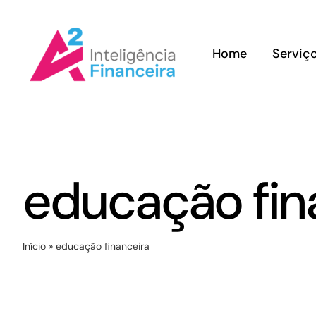
Ir
para
Home
Serviç
o
conteúdo
educação fin
Início
»
educação financeira