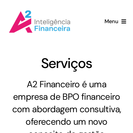
Ir
para
Menu
o
conteúdo
Home
Serviços
Serviços
Porque a A2
A2 Financeiro é uma
Clientes
empresa de BPO financeiro
com abordagem consultiva,
Sobre
oferecendo um novo
Blog