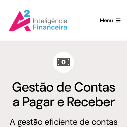
Ir
para
Menu
o
conteúdo
Home
Serviços
Porque a A2
Gestão de Contas
Clientes
a Pagar e Receber
Sobre
A gestão eficiente de contas
Blog