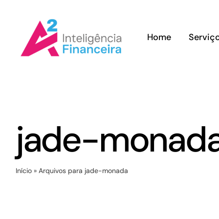
Ir
para
Home
Serviç
o
conteúdo
jade-monad
Início
»
Arquivos para jade-monada