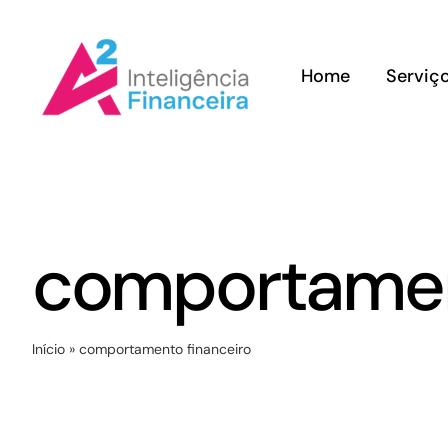
Ir
para
Home
Serviç
o
conteúdo
comportamen
Início
»
comportamento financeiro