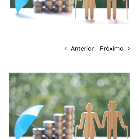
Anterior
Próximo
View
Larger
Image