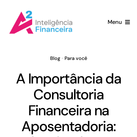
Ir
para
Menu
o
conteúdo
Home
Serviços
Blog
•
Para você
A Importância da
Porque a A2
Consultoria
Clientes
Financeira na
Sobre
Aposentadoria:
Blog