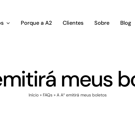
os
Porque a A2
Clientes
Sobre
Blog
emitirá meus b
Início
»
FAQs
»
A A² emitirá meus boletos