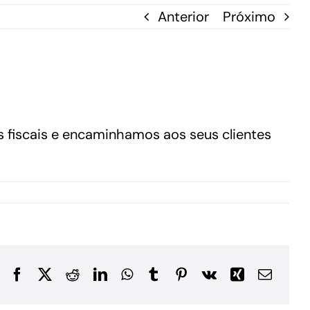
Anterior
Próximo
s fiscais e encaminhamos aos seus clientes
Facebook
X
Reddit
LinkedIn
WhatsApp
Tumblr
Pinterest
Vk
Xing
E-
mail