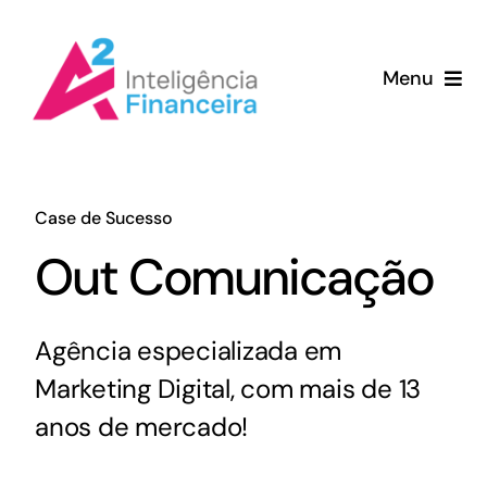
Ir
para
Menu
o
conteúdo
Home
Serviços
Case de Sucesso
Out Comunicação
Porque a A2
Clientes
Agência especializada em
Marketing Digital, com mais de 13
Sobre
anos de mercado!
Blog